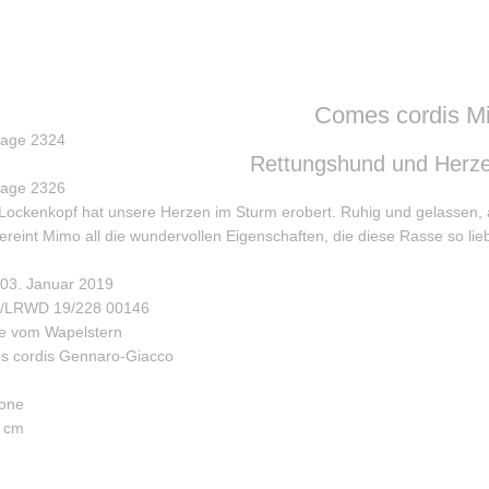
Comes cordis M
Rettungshund und Herz
ockenkopf hat unsere Herzen im Sturm erobert. Ruhig und gelassen, abe
ereint Mimo all die wundervollen Eigenschaften, die diese Rasse so l
03. Januar 2019
H/LRWD 19/228 00146
le vom Wapelstern
s cordis Gennaro-Giacco
rone
5 cm