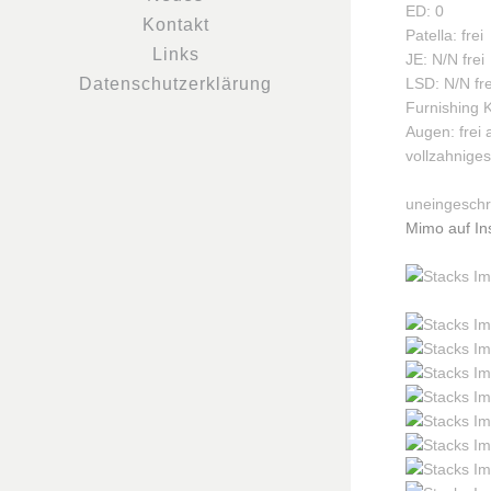
ED: 0
Kontakt
Patella: frei
Links
JE: N/N frei
Datenschutzerklärung
LSD: N/N fre
Furnishing K
Augen: frei 
vollzahnige
uneingeschr
Mimo auf In