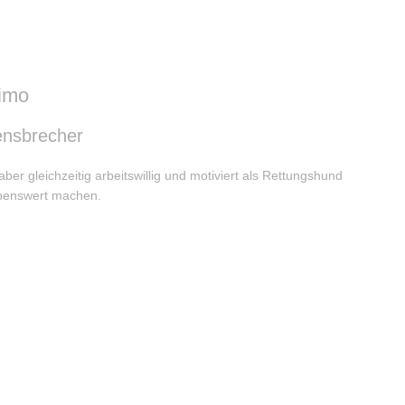
imo
ensbrecher
r gleichzeitig arbeitswillig und motiviert als Rettungshund
iebenswert machen.