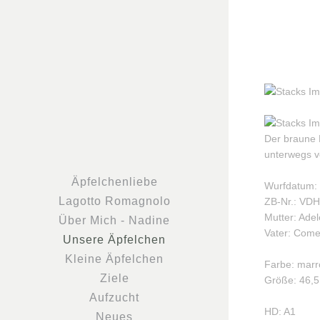
Der braune L
unterwegs v
Äpfelchenliebe
Wurfdatum: 
Lagotto Romagnolo
ZB-Nr.: VD
Mutter: Ade
Über Mich - Nadine
Vater: Come
Unsere Äpfelchen
Kleine Äpfelchen
Farbe: mar
Ziele
Größe: 46,
Aufzucht
HD: A1
Neues